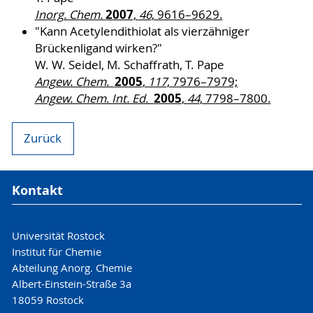
2007
Inorg. Chem.
,
46
, 9616–9629.
"Kann Acetylendithiolat als vierzähniger
Brückenligand wirken?"
W. W. Seidel, M. Schaffrath, T. Pape
2005
Angew. Chem.
,
117
, 7976–7979;
2005
Angew. Chem. Int. Ed.
,
44
, 7798–7800.
Zurück
Kontakt
Universität Rostock
Institut für Chemie
Abteilung Anorg. Chemie
Albert-Einstein-Straße 3a
18059 Rostock