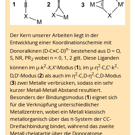
Der Kern unserer Arbeiten liegt in der
Entwicklung einer Koordinationschemie mit
n-
Donoralkinen (D-C≡C-D)
bestehend aus D = O,
S, NR, PR
wobei n = 0, 1, 2 gilt. Diese Liganden
2
2
2
2
1
können im μ-k
-
X
,
X’-
Modus (
), im μ-η
-C,C’-k
-
2
2
2
D,D’-Modus (
) als auch im η
-C,D-η
-C,D-Modus
3
(
) zwei Metalle verbrücken, sodass ein sehr
kurzer Metall-Metall Abstand resultiert.
1
Besonders der Bindungsmodus (
) eignet sich
für die Verknüpfung unterschiedlicher
Metallzentren, wobei ein Metall klassisch
metallorganisch über das π-System der CC-
Dreifachbindung bindet, während das zweite
Metall chelatartig über die Donoratome