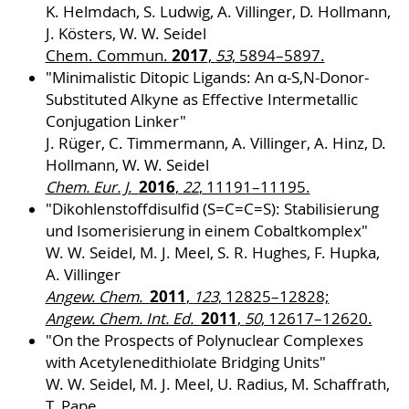
K. Helmdach, S. Ludwig, A. Villinger, D. Hollmann,
J. Kösters, W. W. Seidel
2017
Chem. Commun.
,
53
, 5894–5897.
"Minimalistic Ditopic Ligands: An α-S,N-Donor-
Substituted Alkyne as Effective Intermetallic
Conjugation Linker"
J. Rüger, C. Timmermann, A. Villinger, A. Hinz, D.
Hollmann, W. W. Seidel
2016
Chem. Eur. J.
,
22
, 11191–11195.
"Dikohlenstoffdisulfid (S=C=C=S): Stabilisierung
und Isomerisierung in einem Cobaltkomplex"
W. W. Seidel, M. J. Meel, S. R. Hughes, F. Hupka,
A. Villinger
2011
Angew. Chem.
,
123
, 12825–12828;
2011
Angew. Chem. Int. Ed.
,
50
, 12617–12620.
"On the Prospects of Polynuclear Complexes
with Acetylenedithiolate Bridging Units"
W. W. Seidel, M. J. Meel, U. Radius, M. Schaffrath,
T. Pape